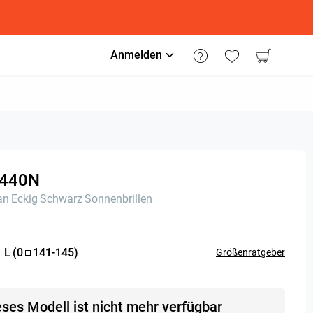
Anmelden
440N
an
Eckig
Schwarz
Sonnenbrillen
:
L
(
0
141
-
145
)
Größenratgeber
eses Modell ist nicht mehr verfügbar