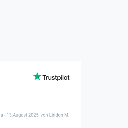
na
-
13.August 2025
,
von Liridon M.