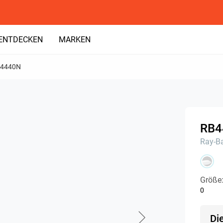
ENTDECKEN
MARKEN
4440N
RB4
Ray-B
Größe
0
Di