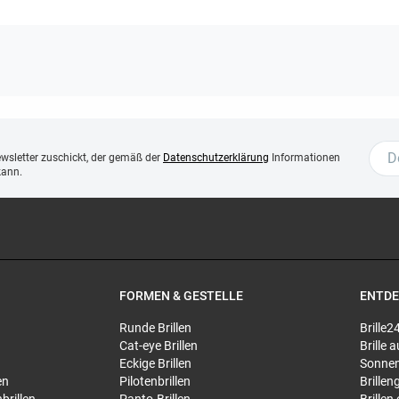
ewsletter zuschickt, der gemäß der
Datenschutzerklärung
Informationen
kann.
FORMEN & GESTELLE
ENTD
Runde Brillen
Brille2
Cat-eye Brillen
Brille
Eckige Brillen
Sonnen
en
Pilotenbrillen
Brillen