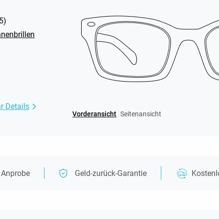
5
)
nenbrillen
r Details
Vorderansicht
Seitenansicht
e Anprobe
Geld-zurück-Garantie
Kosten