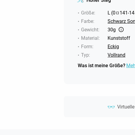
Hoher Steg
Größe
:
L
(
0
141
-
14
Farbe
:
Schwarz Son
Gewicht
:
30g
Material
:
Kunststoff
Form
:
Eckig
Typ
:
Vollrand
Was ist meine Größe?
Meh
Virtuell