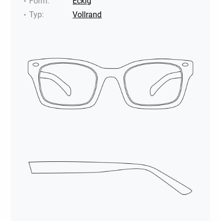
Form
:
Eckig
Typ
:
Vollrand