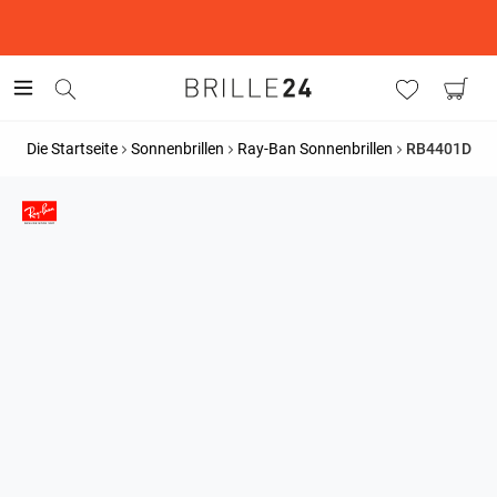
This is the Promotion Bar Text placeholder, loading promotion
data...
Die Startseite
Sonnenbrillen
Ray-Ban Sonnenbrillen
RB4401D