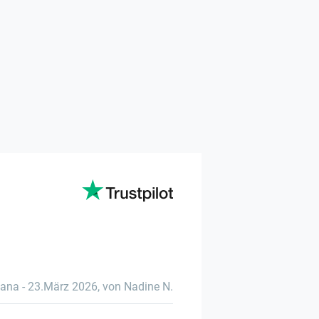
vana
-
23.März 2026
,
von Nadine N.