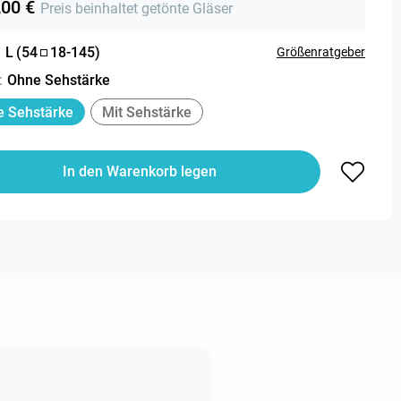
,00 €
Preis beinhaltet getönte Gläser
:
L
(
54
18
-
145
)
Größenratgeber
:
Ohne Sehstärke
 Sehstärke
Mit Sehstärke
In den Warenkorb legen