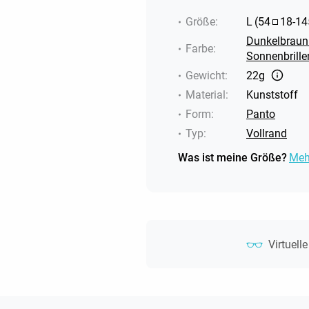
Größe
:
L
(
54
18
-
14
Dunkelbraun
Farbe
:
Sonnenbrille
Gewicht
:
22g
Material
:
Kunststoff
Form
:
Panto
Typ
:
Vollrand
Was ist meine Größe?
Meh
Virtuell