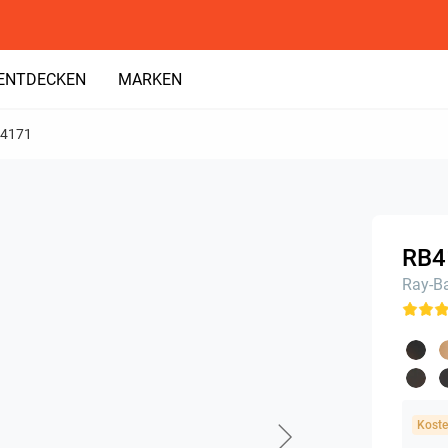
ENTDECKEN
MARKEN
4171
RB4
Ray-B
Koste