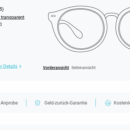
5
)
 transparent
n
r Details
Vorderansicht
Seitenansicht
e Anprobe
Geld-zurück-Garantie
Kosten