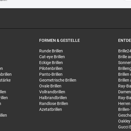
FORMEN & GESTELLE
ENTD
Runde Brillen
Brille2
Cat-eye Brillen
Brille
Eckige Brillen
Sonnen
en
Pilotenbrillen
Brillen
brillen
Panto-Brillen
Brillen
stärke
Geometrische Brillen
Brillen
Ovale Brillen
Ray-Ba
llen
Vollrandbrillen
Damen
illen
Halbrandbrillen
Ray-Ba
n
Randlose Brillen
Herren
Azetatbrillen
Brillen
llen
Gesche
Oakley 
Gucci B