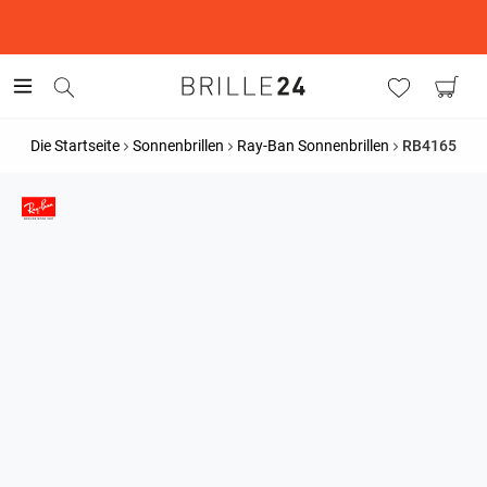
This is the Promotion Bar Text placeholder, loading promotion
data...
Die Startseite
Sonnenbrillen
Ray-Ban Sonnenbrillen
RB4165