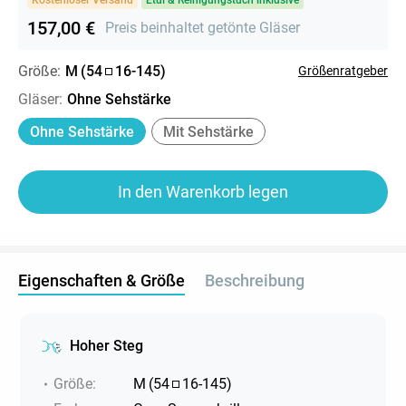
157,00 €
Preis beinhaltet getönte Gläser
Größe:
M
(
54
16
-
145
)
Größenratgeber
Gläser
:
Ohne Sehstärke
Ohne Sehstärke
Mit Sehstärke
In den Warenkorb legen
Eigenschaften & Größe
Beschreibung
Hoher Steg
Größe
:
M
(
54
16
-
145
)