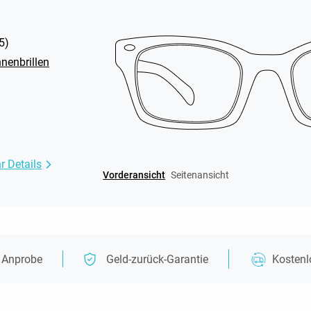
5
)
nenbrillen
r Details
Vorderansicht
Seitenansicht
e Anprobe
Geld-zurück-Garantie
Kosten