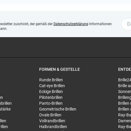
ewsletter zuschickt, der gemäß der
Datenschutzerklärung
Informationen
kann.
FORMEN & GESTELLE
ENTD
Runde Brillen
Brille2
Cat-eye Brillen
Brille
Eckige Brillen
Sonnen
en
Pilotenbrillen
Brillen
brillen
Panto-Brillen
Brillen
stärke
Geometrische Brillen
Brillen
Ovale Brillen
Ray-Ba
llen
Vollrandbrillen
Damen
illen
Halbrandbrillen
Ray-Ba