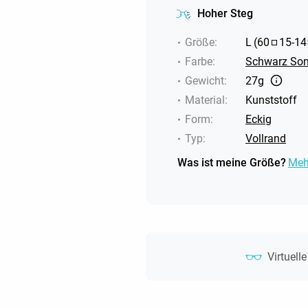
Hoher Steg
Größe
:
L
(
60
15
-
14
Farbe
:
Schwarz Son
Gewicht
:
27g
Material
:
Kunststoff
Form
:
Eckig
Typ
:
Vollrand
Was ist meine Größe?
Meh
Virtuell