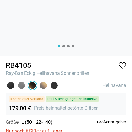
RB4105
Ray-Ban
Eckig
Hellhavana
Sonnenbrillen
Hellhavana
Kostenloser Versand
Etui & Reinigungstuch inklusive
179,00 €
Preis beinhaltet getönte Gläser
Größe:
L
(
50
22
-
140
)
Größenratgeber
Nur noch
6
Stück auf Lager