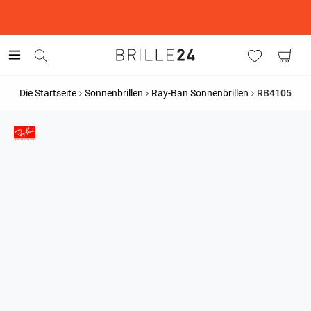
This is the Promotion Bar Text placeholder, loading promotion
data...
Die Startseite
Sonnenbrillen
Ray-Ban Sonnenbrillen
RB4105