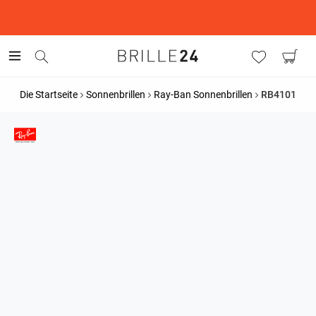
This is the Promotion Bar Text placeholder, loading promotion
data...
Die Startseite
Sonnenbrillen
Ray-Ban Sonnenbrillen
RB4101