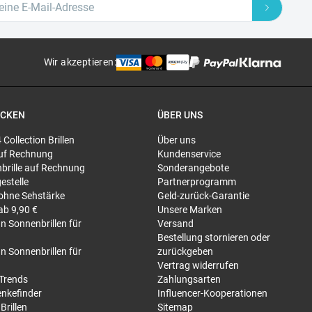
Wir akzeptieren
:
ECKEN
ÜBER UNS
4 Collection Brillen
Über uns
 auf Rechnung
Kundenservice
brille auf Rechnung
Sonderangebote
gestelle
Partnerprogramm
 ohne Sehstärke
Geld-zurück-Garantie
 ab 9,90 €
Unsere Marken
n Sonnenbrillen für
Versand
Bestellung stornieren oder
n Sonnenbrillen für
zurückgeben
Vertrag widerrufen
-Trends
Zahlungsarten
nkefinder
Influencer-Kooperationen
Brillen
Sitemap