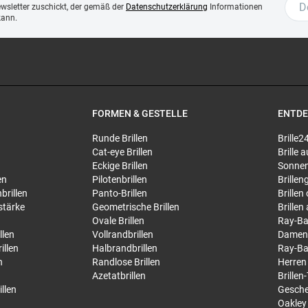
ewsletter zuschickt, der gemäß der
Datenschutzerklärung
Informationen
kann.
FORMEN & GESTELLE
ENTD
Runde Brillen
Brille2
Cat-eye Brillen
Brille
Eckige Brillen
Sonnen
en
Pilotenbrillen
Brillen
brillen
Panto-Brillen
Brillen
stärke
Geometrische Brillen
Brillen
Ovale Brillen
Ray-Ba
llen
Vollrandbrillen
Damen
illen
Halbrandbrillen
Ray-Ba
n
Randlose Brillen
Herren
Azetatbrillen
Brillen
llen
Gesche
Oakley 