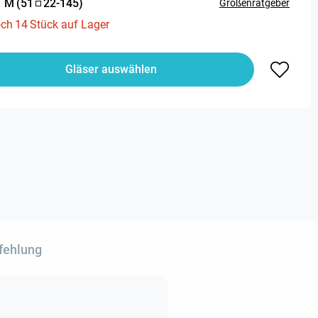
:
M
(
51
22
-
145
)
Größenratgeber
och
14
Stück auf Lager
Gläser auswählen
fehlung