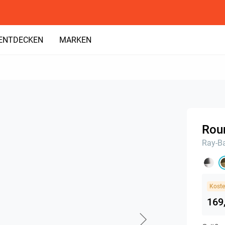
ENTDECKEN
MARKEN
Rou
Ray-B
Koste
169