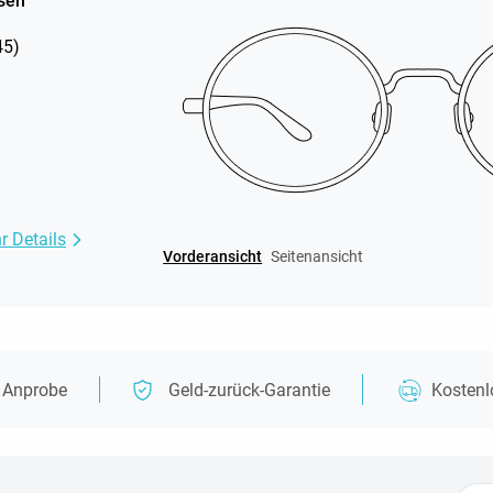
sen
45
)
r Details
Vorderansicht
Seitenansicht
e Anprobe
Geld-zurück-Garantie
Kosten