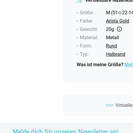
Verstellbare Nasenkis
Größe
:
M
(
51
22
-
1
Farbe
:
Arista Gold
Gewicht
:
20g
Material
:
Metall
Form
:
Rund
Typ
:
Halbrand
Was ist meine Größe?
Meh
Virtuell
Melde dich für unseren Newsletter an!