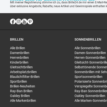
Mit meiner Registrierung stimme ich zu, dass Brille24.de mir einen E-Mail-N
über exklusive Angebote, Rabatte, neue Artikel und Gewinnspiele enthalten 
BRILLEN
SONNENBRILLEN
Alle Brillen
Alle Sonnenbrillen
Damenbrillen
Damen-Sonnenbrillen
Herrenbrillen
Herren-Sonnenbrillen
Kinderbrillen
Gleitsicht-Sonnenbrill
Gleitsichtbrillen
Selbsttönende Sonnen
Arbeitsplatzbrillen
Sonnenbrillen mit Seh
Blaulichtfilter-Brillen
Sportsonnenbrillen
Sportbrillen
Polarisierte Sonnenbri
Brillen-Neuheiten
Verspiegelte Sonnenbr
Ray-Ban Brillen
Ray-Ban Sonnenbrille
Oakley Brillen
Oakley Sonnenbrillen
Alle Markenbrillen
Alle Marken-Sonnenbri