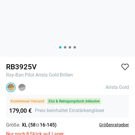
RB3925V
Ray-Ban
Pilot
Arista Gold
Brillen
Arista Gold
Kostenloser Versand
Etui & Reinigungstuch inklusive
179,00 €
Preis beinhaltet Einstärkengläser
Größe:
XL
(
58
16
-
145
)
Größenratgeber
Nur noch
8
Stück auf Lager