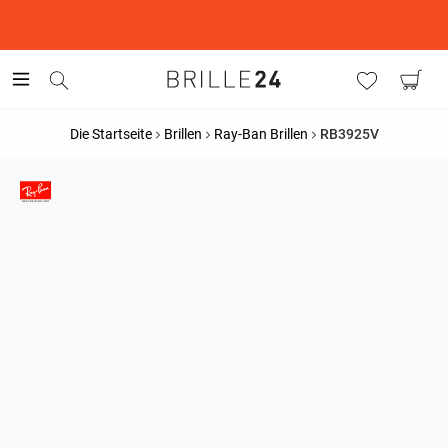
This is the Promotion Bar Text placeholder, loading promotion
data...
Die Startseite
Brillen
Ray-Ban Brillen
RB3925V