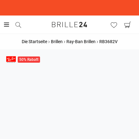
This is the Promotion Bar Text placeholder, loading promotion
data...
Die Startseite
Brillen
Ray-Ban Brillen
RB3682V
50% Rabatt