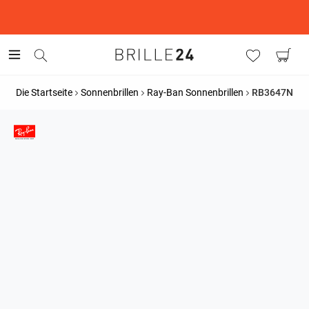
This is the Promotion Bar Text placeholder, loading promotion
data...
Die Startseite
Sonnenbrillen
Ray-Ban Sonnenbrillen
RB3647N