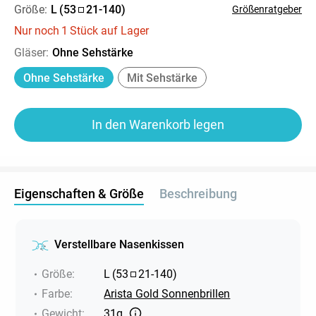
Größe:
L
(
53
21
-
140
)
Größenratgeber
Nur noch
1
Stück auf Lager
Gläser
:
Ohne Sehstärke
Ohne Sehstärke
Mit Sehstärke
In den Warenkorb legen
Eigenschaften & Größe
Beschreibung
Verstellbare Nasenkissen
Größe
:
L
(
53
21
-
140
)
Farbe
:
Arista Gold Sonnenbrillen
Gewicht
:
31g