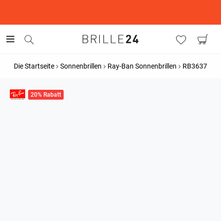
This is the Promotion Bar Text placeholder, loading promotion
data...
Die Startseite
Sonnenbrillen
Ray-Ban Sonnenbrillen
RB3637
20% Rabatt