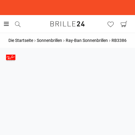
This is the Promotion Bar Text placeholder, loading promotion
data...
Die Startseite
Sonnenbrillen
Ray-Ban Sonnenbrillen
RB3386