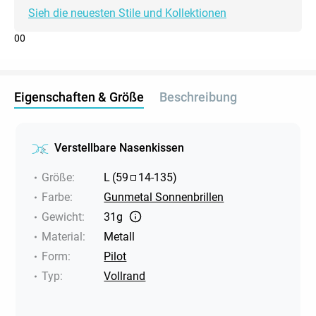
Sieh die neuesten Stile und Kollektionen
0
0
Eigenschaften & Größe
Beschreibung
Verstellbare Nasenkissen
Größe
:
L
(
59
14
-
135
)
Farbe
:
Gunmetal Sonnenbrillen
Gewicht
:
31g
Material
:
Metall
Form
:
Pilot
Typ
:
Vollrand