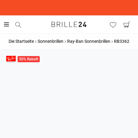
This is the Promotion Bar Text placeholder, loading promotion
data...
Die Startseite
Sonnenbrillen
Ray-Ban Sonnenbrillen
RB3362
50% Rabatt