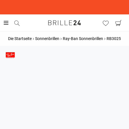
This is the Promotion Bar Text placeholder, loading promotion
data...
Die Startseite
Sonnenbrillen
Ray-Ban Sonnenbrillen
RB3025