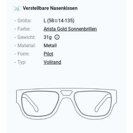
Verstellbare Nasenkissen
Größe
:
L
(
58
14
-
135
)
Farbe
:
Arista Gold Sonnenbrillen
Gewicht
:
31g
Material
:
Metall
Form
:
Pilot
Typ
:
Vollrand