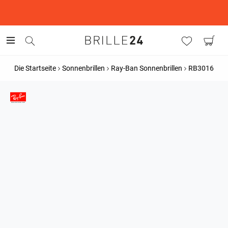
This is the Promotion Bar Text placeholder, loading promotion
data...
Die Startseite
Sonnenbrillen
Ray-Ban Sonnenbrillen
RB3016