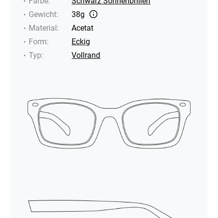
Farbe
:
Schwarz Sonnenbrillen
Gewicht
:
38g
Material
:
Acetat
Form
:
Eckig
Typ
:
Vollrand