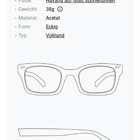
Farbe
:
Havana auf Gold Sonnenbrillen
Gewicht
:
38g
Material
:
Acetat
Form
:
Eckig
Typ
:
Vollrand