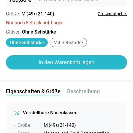
Größe:
M
(
49
21
-
140
)
Größenratgeber
Nur noch
8
Stück auf Lager
Gläser
:
Ohne Sehstärke
Ohne Sehstärke
Mit Sehstärke
In den Warenkorb legen
Eigenschaften & Größe
Beschreibung
Verstellbare Nasenkissen
Größe
:
M
(
49
21
-
140
)