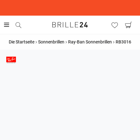
This is the Promotion Bar Text placeholder, loading promotion
data...
Die Startseite
Sonnenbrillen
Ray-Ban Sonnenbrillen
RB3016