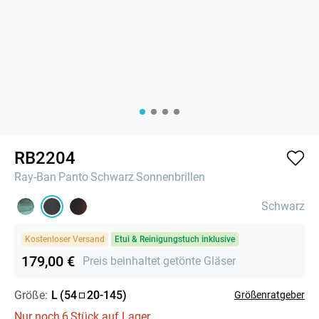
RB2204
Ray-Ban
Panto
Schwarz
Sonnenbrillen
Schwarz
Kostenloser Versand
Etui & Reinigungstuch inklusive
179,00 €
Preis beinhaltet getönte Gläser
Größe:
L
(
54
20
-
145
)
Größenratgeber
Nur noch
6
Stück auf Lager