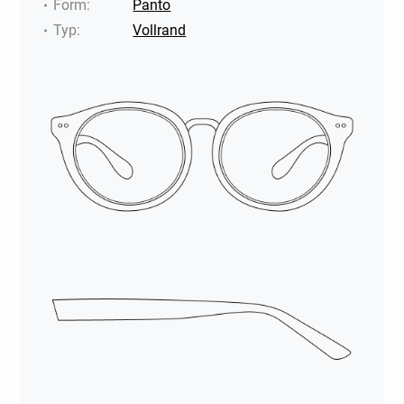
Form
:
Panto
Typ
:
Vollrand