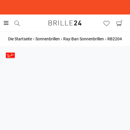
This is the Promotion Bar Text placeholder, loading promotion
data...
Die Startseite
Sonnenbrillen
Ray-Ban Sonnenbrillen
RB2204