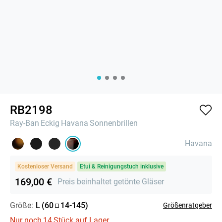
RB2198
Ray-Ban
Eckig
Havana
Sonnenbrillen
Havana
Kostenloser Versand
Etui & Reinigungstuch inklusive
169,00 €
Preis beinhaltet getönte Gläser
Größe:
L
(
60
14
-
145
)
Größenratgeber
Nur noch
14
Stück auf Lager