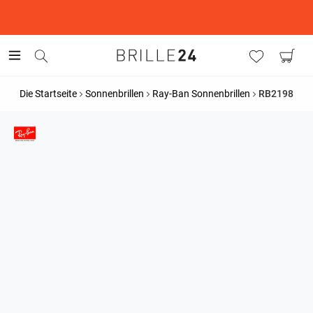
This is the Promotion Bar Text placeholder, loading promotion
data...
Die Startseite
Sonnenbrillen
Ray-Ban Sonnenbrillen
RB2198