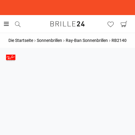
This is the Promotion Bar Text placeholder, loading promotion
data...
Die Startseite
Sonnenbrillen
Ray-Ban Sonnenbrillen
RB2140