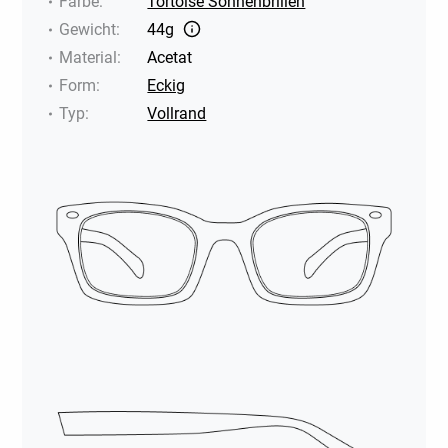
Farbe
:
Tortoise Sonnenbrillen
Gewicht
:
44g
Material
:
Acetat
Form
:
Eckig
Typ
:
Vollrand