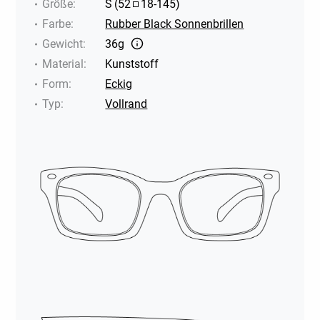
Größe
:
S
(
52
18
-
145
)
Farbe
:
Rubber Black Sonnenbrillen
Gewicht
:
36g
Material
:
Kunststoff
Form
:
Eckig
Typ
:
Vollrand