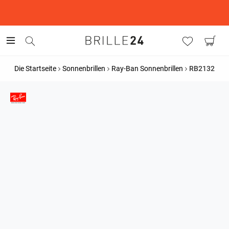
This is the Promotion Bar Text placeholder, loading promotion
data...
Die Startseite
Sonnenbrillen
Ray-Ban Sonnenbrillen
RB2132