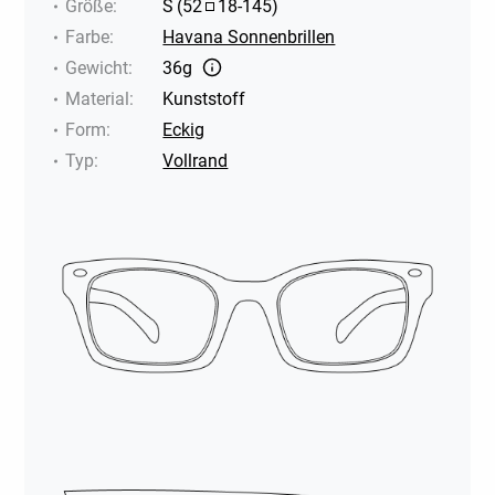
Größe
:
S
(
52
18
-
145
)
Farbe
:
Havana Sonnenbrillen
Gewicht
:
36g
Material
:
Kunststoff
Form
:
Eckig
Typ
:
Vollrand