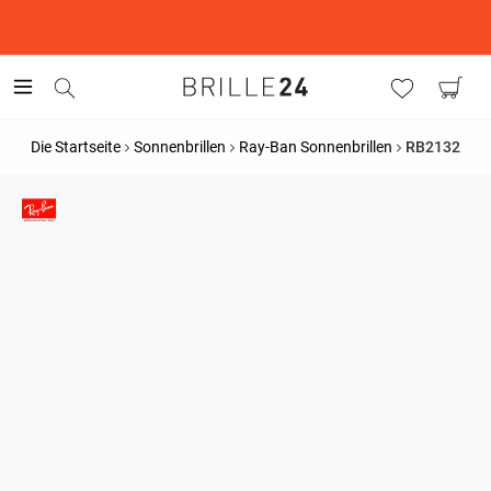
This is the Promotion Bar Text placeholder, loading promotion
data...
Die Startseite
Sonnenbrillen
Ray-Ban Sonnenbrillen
RB2132