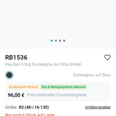
RB1536
Ray-Ban
Eckig
Dunkelgrau Auf Blau
Brillen
Dunkelgrau auf Blau
Kostenloser Versand
Etui & Reinigungstuch inklusive
96,00 €
Preis beinhaltet Einstärkengläser
Größe:
XS
(
48
16
-
130
)
Größenratgeber
Nur noch
6
Stück auf Lager