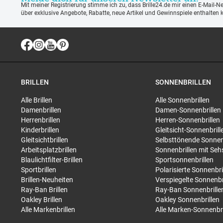
Mit meiner Registrierung stimme ich zu, dass Brille24.de mir einen E-Mail-N
über exklusive Angebote, Rabatte, neue Artikel und Gewinnspiele enthalten 
BRILLEN
SONNENBRILLEN
Alle Brillen
Alle Sonnenbrillen
Damenbrillen
Damen-Sonnenbrillen
Herrenbrillen
Herren-Sonnenbrillen
Kinderbrillen
Gleitsicht-Sonnenbrill
Gleitsichtbrillen
Selbsttönende Sonnen
Arbeitsplatzbrillen
Sonnenbrillen mit Seh
Blaulichtfilter-Brillen
Sportsonnenbrillen
Sportbrillen
Polarisierte Sonnenbri
Brillen-Neuheiten
Verspiegelte Sonnenbr
Ray-Ban Brillen
Ray-Ban Sonnenbrille
Oakley Brillen
Oakley Sonnenbrillen
Alle Markenbrillen
Alle Marken-Sonnenbri