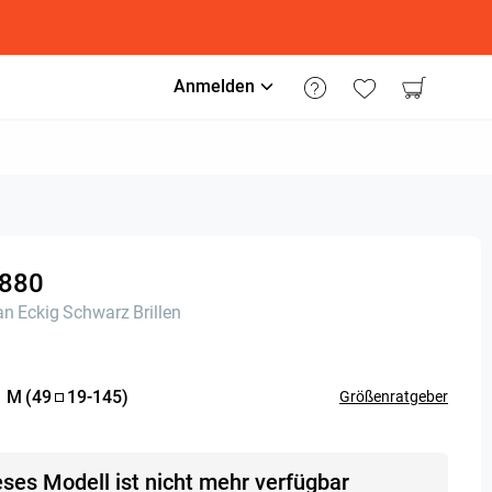
Anmelden
880
an
Eckig
Schwarz
Brillen
:
M
(
49
19
-
145
)
Größenratgeber
eses Modell ist nicht mehr verfügbar