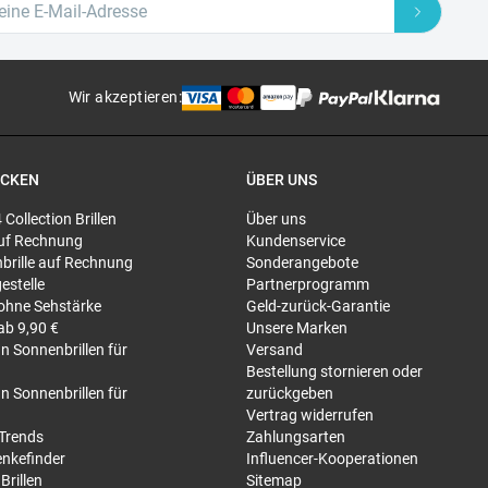
Wir akzeptieren
:
ECKEN
ÜBER UNS
4 Collection Brillen
Über uns
 auf Rechnung
Kundenservice
brille auf Rechnung
Sonderangebote
gestelle
Partnerprogramm
 ohne Sehstärke
Geld-zurück-Garantie
 ab 9,90 €
Unsere Marken
n Sonnenbrillen für
Versand
Bestellung stornieren oder
n Sonnenbrillen für
zurückgeben
Vertrag widerrufen
-Trends
Zahlungsarten
nkefinder
Influencer-Kooperationen
Brillen
Sitemap