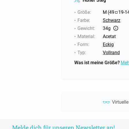
Hoher Steg
Größe
:
M
(
49
19
-
1
Farbe
:
Schwarz
Gewicht
:
34g
Material
:
Acetat
Form
:
Eckig
Typ
:
Vollrand
Was ist meine Größe?
Meh
Virtuell
Melde dich für unseren Newsletter an!