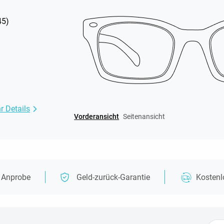
45
)
r Details
Vorderansicht
Seitenansicht
e Anprobe
Geld-zurück-Garantie
Kosten