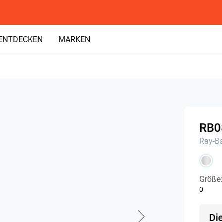
ENTDECKEN
MARKEN
RB0
Ray-B
Größe
0
Di