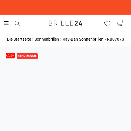
This is the Promotion Bar Text placeholder, loading promotion
data...
Die Startseite
Sonnenbrillen
Ray-Ban Sonnenbrillen
RB0707S
50% Rabatt