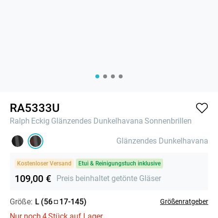
RA5333U
Ralph
Eckig
Glänzendes Dunkelhavana
Sonnenbrillen
Glänzendes Dunkelhavana
Kostenloser Versand
Etui & Reinigungstuch inklusive
109,00 €
Preis beinhaltet getönte Gläser
Größe:
L
(
56
17
-
145
)
Größenratgeber
Nur noch
4
Stück auf Lager