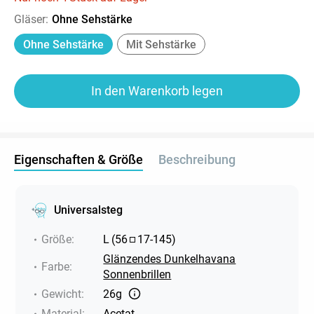
Gläser
:
Ohne Sehstärke
Ohne Sehstärke
Mit Sehstärke
In den Warenkorb legen
Eigenschaften & Größe
Beschreibung
Universalsteg
Größe
:
L
(
56
17
-
145
)
Glänzendes Dunkelhavana
Farbe
:
Sonnenbrillen
Gewicht
:
26g
Material
:
Acetat