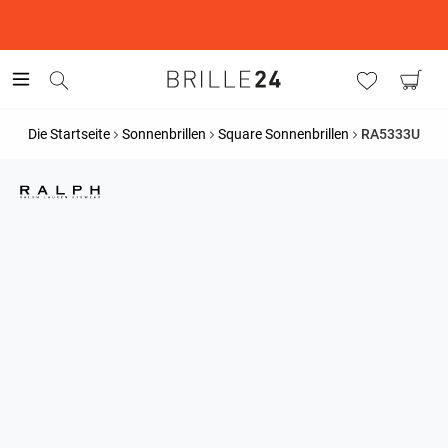
This is the Promotion Bar Text placeholder, loading promotion
data...
Die Startseite
Sonnenbrillen
Square Sonnenbrillen
RA5333U