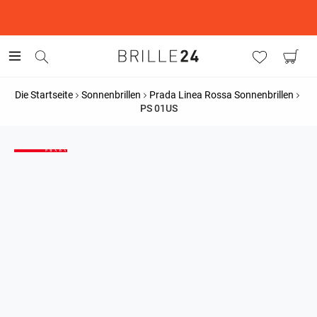
This is the Promotion Bar Text placeholder, loading promotion
data...
Die Startseite
Sonnenbrillen
Prada Linea Rossa Sonnenbrillen
PS 01US