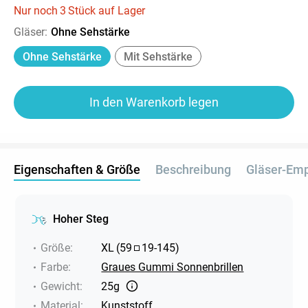
Nur noch
3
Stück auf Lager
Gläser
:
Ohne Sehstärke
Ohne Sehstärke
Mit Sehstärke
In den Warenkorb legen
Eigenschaften & Größe
Beschreibung
Gläser-Em
Hoher Steg
Größe
:
XL
(
59
19
-
145
)
Farbe
:
Graues Gummi Sonnenbrillen
Gewicht
:
25g
Material
:
Kunststoff