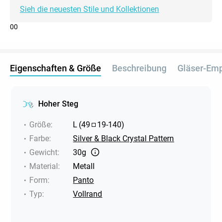
Sieh die neuesten Stile und Kollektionen
0
0
Eigenschaften & Größe
Beschreibung
Gläser-Em
Hoher Steg
Größe
:
L
(
49
19
-
140
)
Farbe
:
Silver & Black Crystal Pattern
Gewicht
:
30g
Material
:
Metall
Form
:
Panto
Typ
:
Vollrand