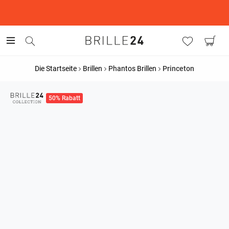
This is the Promotion Bar Text placeholder, loading promotion
data...
Die Startseite
Brillen
Phantos Brillen
Princeton
50% Rabatt