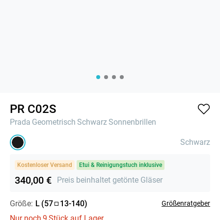
PR C02S
Prada
Geometrisch
Schwarz
Sonnenbrillen
Schwarz
Kostenloser Versand
Etui & Reinigungstuch inklusive
340,00 €
Preis beinhaltet getönte Gläser
Größe:
L
(
57
13
-
140
)
Größenratgeber
Nur noch
9
Stück auf Lager