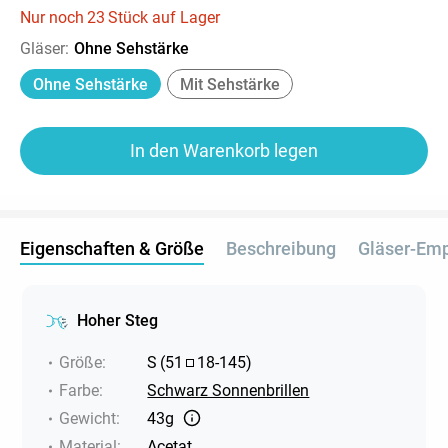
Nur noch
23
Stück auf Lager
Gläser
:
Ohne Sehstärke
Ohne Sehstärke
Mit Sehstärke
In den Warenkorb legen
Eigenschaften & Größe
Beschreibung
Gläser-Em
Hoher Steg
Größe
:
S
(
51
18
-
145
)
Farbe
:
Schwarz Sonnenbrillen
Gewicht
:
43g
Material
:
Acetat