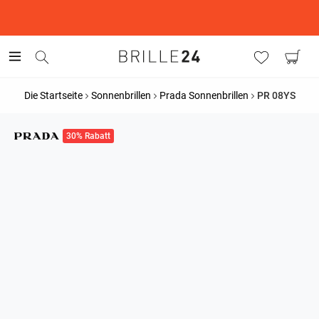
This is the Promotion Bar Text placeholder, loading promotion
data...
Die Startseite
Sonnenbrillen
Prada Sonnenbrillen
PR 08YS
30% Rabatt