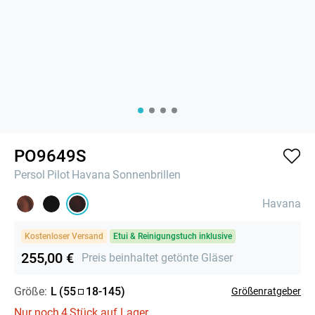
PO9649S
Persol
Pilot
Havana
Sonnenbrillen
Havana
Kostenloser Versand
Etui & Reinigungstuch inklusive
255,00 €
Preis beinhaltet getönte Gläser
Größe:
L
(
55
18
-
145
)
Größenratgeber
Nur noch
4
Stück auf Lager