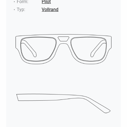
Form
:
Pilot
Typ
:
Vollrand