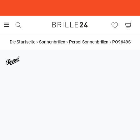
This is the Promotion Bar Text placeholder, loading promotion
data...
Die Startseite
Sonnenbrillen
Persol Sonnenbrillen
PO9649S