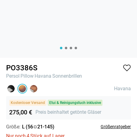
PO3386S
Persol
Pillow
Havana
Sonnenbrillen
Havana
Kostenloser Versand
Etui & Reinigungstuch inklusive
275,00 €
Preis beinhaltet getönte Gläser
Größe:
L
(
56
21
-
145
)
Größenratgeber
Nur noch
4
Stück auf Lager