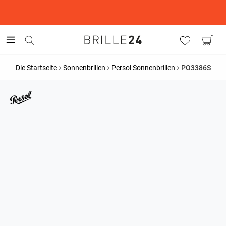
This is the Promotion Bar Text placeholder, loading promotion
data...
Die Startseite
Sonnenbrillen
Persol Sonnenbrillen
PO3386S