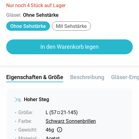
Nur noch
4
Stück auf Lager
Gläser
:
Ohne Sehstärke
Ohne Sehstärke
Mit Sehstärke
In den Warenkorb legen
Eigenschaften & Größe
Beschreibung
Gläser-Em
Hoher Steg
Größe
:
L
(
57
21
-
145
)
Farbe
:
Schwarz Sonnenbrillen
Gewicht
:
46g
Material
:
Acetat