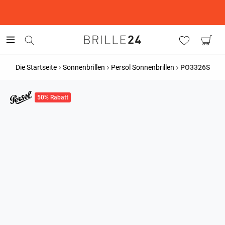
This is the Promotion Bar Text placeholder, loading promotion
data...
Die Startseite
Sonnenbrillen
Persol Sonnenbrillen
PO3326S
50% Rabatt