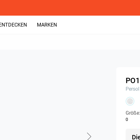
ENTDECKEN
MARKEN
PO1
Persol
Größe
0
Di