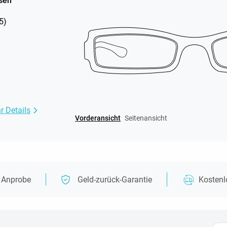
sen
5
)
r Details
Vorderansicht
Seitenansicht
e Anprobe
Geld-zurück-Garantie
Kosten