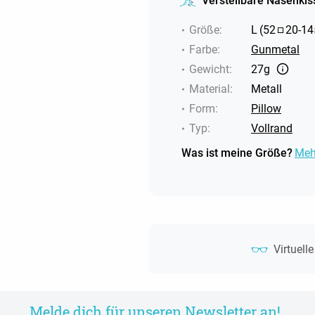
Verstellbare Nasenkis
Größe
:
L
(
52
20
-
14
Farbe
:
Gunmetal
Gewicht
:
27g
Material
:
Metall
Form
:
Pillow
Typ
:
Vollrand
Was ist meine Größe?
Meh
Virtuell
Melde dich für unseren Newsletter an!