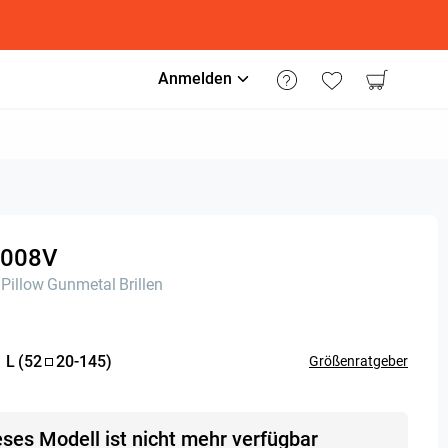
Anmelden
008V
Pillow
Gunmetal
Brillen
:
L
(
52
20
-
145
)
Größenratgeber
eses Modell ist nicht mehr verfügbar