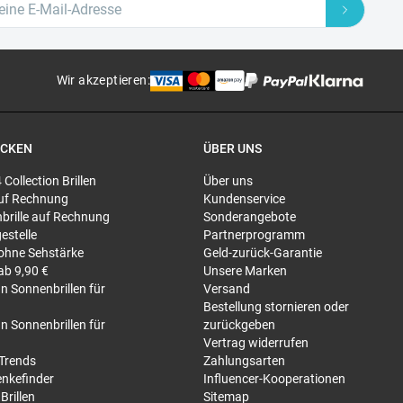
Wir akzeptieren
:
ECKEN
ÜBER UNS
4 Collection Brillen
Über uns
 auf Rechnung
Kundenservice
brille auf Rechnung
Sonderangebote
gestelle
Partnerprogramm
 ohne Sehstärke
Geld-zurück-Garantie
 ab 9,90 €
Unsere Marken
n Sonnenbrillen für
Versand
Bestellung stornieren oder
n Sonnenbrillen für
zurückgeben
Vertrag widerrufen
-Trends
Zahlungsarten
nkefinder
Influencer-Kooperationen
Brillen
Sitemap