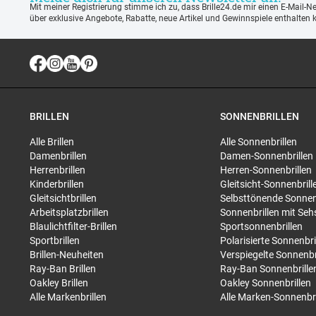
Mit meiner Registrierung stimme ich zu, dass Brille24.de mir einen E-Mail-N
über exklusive Angebote, Rabatte, neue Artikel und Gewinnspiele enthalten 
BRILLEN
SONNENBRILLEN
Alle Brillen
Alle Sonnenbrillen
Damenbrillen
Damen-Sonnenbrillen
Herrenbrillen
Herren-Sonnenbrillen
Kinderbrillen
Gleitsicht-Sonnenbrill
Gleitsichtbrillen
Selbsttönende Sonnen
Arbeitsplatzbrillen
Sonnenbrillen mit Seh
Blaulichtfilter-Brillen
Sportsonnenbrillen
Sportbrillen
Polarisierte Sonnenbri
Brillen-Neuheiten
Verspiegelte Sonnenbr
Ray-Ban Brillen
Ray-Ban Sonnenbrille
Oakley Brillen
Oakley Sonnenbrillen
Alle Markenbrillen
Alle Marken-Sonnenbri