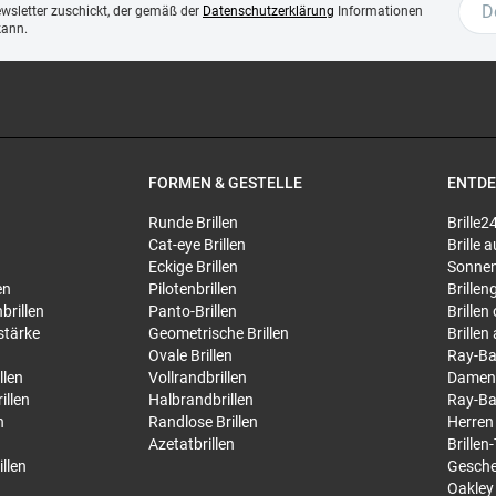
ewsletter zuschickt, der gemäß der
Datenschutzerklärung
Informationen
kann.
FORMEN & GESTELLE
ENTD
Runde Brillen
Brille2
Cat-eye Brillen
Brille
Eckige Brillen
Sonnen
en
Pilotenbrillen
Brillen
brillen
Panto-Brillen
Brillen
stärke
Geometrische Brillen
Brillen
Ovale Brillen
Ray-Ba
llen
Vollrandbrillen
Damen
illen
Halbrandbrillen
Ray-Ba
n
Randlose Brillen
Herren
Azetatbrillen
Brillen
llen
Gesche
Oakley 