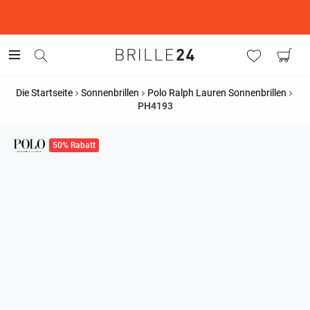
This is the Promotion Bar Text placeholder, loading promotion
data...
Die Startseite
Sonnenbrillen
Polo Ralph Lauren Sonnenbrillen
PH4193
50% Rabatt