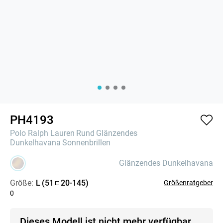
PH4193
Polo Ralph Lauren
Rund
Glänzendes
Dunkelhavana
Sonnenbrillen
Glänzendes Dunkelhavana
Größe:
L
(
51
20
-
145
)
Größenratgeber
0
Dieses Modell ist nicht mehr verfügbar