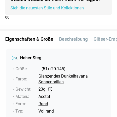
Sieh die neuesten Stile und Kollektionen
0
0
Eigenschaften & Größe
Beschreibung
Gläser-Em
Hoher Steg
Größe
:
L
(
51
20
-
145
)
Glänzendes Dunkelhavana
Farbe
:
Sonnenbrillen
Gewicht
:
23g
Material
:
Acetat
Form
:
Rund
Typ
:
Vollrand