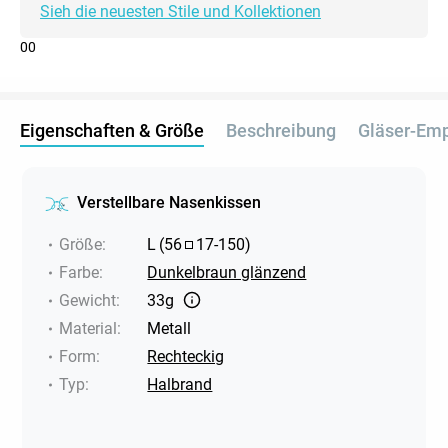
Sieh die neuesten Stile und Kollektionen
0
0
Eigenschaften & Größe
Beschreibung
Gläser-Em
Verstellbare Nasenkissen
Größe
:
L
(
56
17
-
150
)
Farbe
:
Dunkelbraun glänzend
Gewicht
:
33g
Material
:
Metall
Form
:
Rechteckig
Typ
:
Halbrand