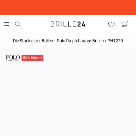
This is the Promotion Bar Text placeholder, loading promotion
data...
Die Startseite
Brillen
Polo Ralph Lauren Brillen
PH1220
50% Rabatt