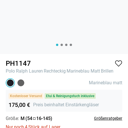
PH1147
Polo Ralph Lauren
Rechteckig
Marineblau Matt
Brillen
Marineblau matt
Kostenloser Versand
Etui & Reinigungstuch inklusive
175,00 €
Preis beinhaltet Einstärkengläser
Größe:
M
(
54
16
-
145
)
Größenratgeber
Nur noch
4
Stück auf Lager