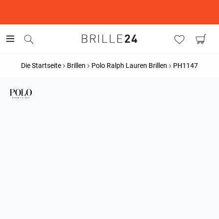
This is the Promotion Bar Text placeholder, loading promotion
data...
Die Startseite
Brillen
Polo Ralph Lauren Brillen
PH1147