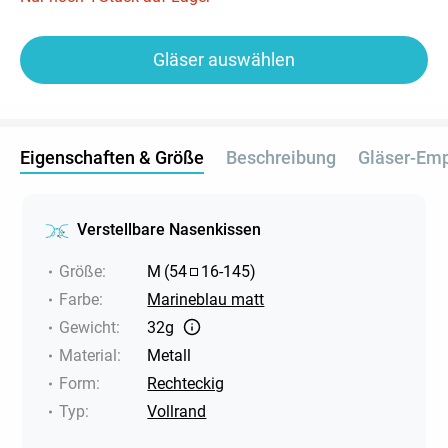
Gläser auswählen
Eigenschaften & Größe
Beschreibung
Gläser-Em
Verstellbare Nasenkissen
Größe
:
M
(
54
16
-
145
)
Farbe
:
Marineblau matt
Gewicht
:
32g
Material
:
Metall
Form
:
Rechteckig
Typ
:
Vollrand