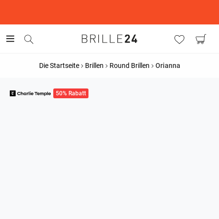
This is the Promotion Bar Text placeholder, loading promotion
data...
Die Startseite
Brillen
Round Brillen
Orianna
50% Rabatt