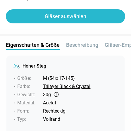
Gläser auswählen
Eigenschaften & Größe
Beschreibung
Gläser-Em
Hoher Steg
Größe
:
M
(
54
17
-
145
)
Farbe
:
Trilayer Black & Crystal
Gewicht
:
30g
Material
:
Acetat
Form
:
Rechteckig
Typ
:
Vollrand