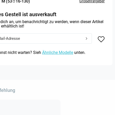
:
M
(
53
16
-
130
)
Größenratgeber
s Gestell ist ausverkauft
dich an, um benachrichtigt zu werden, wenn dieser Artikel
erhältlich ist!
nst nicht warten? Sieh
Ähnliche Modelle
unten.
fehlung