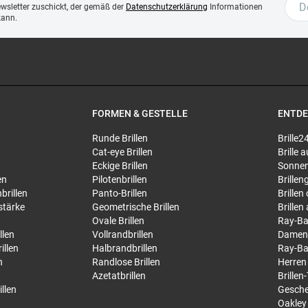
ewsletter zuschickt, der gemäß der
Datenschutzerklärung
Informationen
kann.
FORMEN & GESTELLE
ENTD
Runde Brillen
Brille2
Cat-eye Brillen
Brille
Eckige Brillen
Sonnen
en
Pilotenbrillen
Brillen
brillen
Panto-Brillen
Brillen
stärke
Geometrische Brillen
Brillen
Ovale Brillen
Ray-Ba
llen
Vollrandbrillen
Damen
illen
Halbrandbrillen
Ray-Ba
n
Randlose Brillen
Herren
Azetatbrillen
Brillen
llen
Gesche
Oakley 