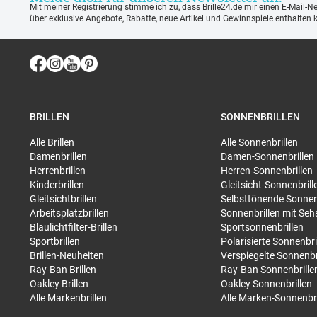
Mit meiner Registrierung stimme ich zu, dass Brille24.de mir einen E-Mail-N
über exklusive Angebote, Rabatte, neue Artikel und Gewinnspiele enthalten 
BRILLEN
SONNENBRILLEN
Alle Brillen
Alle Sonnenbrillen
Damenbrillen
Damen-Sonnenbrillen
Herrenbrillen
Herren-Sonnenbrillen
Kinderbrillen
Gleitsicht-Sonnenbrill
Gleitsichtbrillen
Selbsttönende Sonnen
Arbeitsplatzbrillen
Sonnenbrillen mit Seh
Blaulichtfilter-Brillen
Sportsonnenbrillen
Sportbrillen
Polarisierte Sonnenbri
Brillen-Neuheiten
Verspiegelte Sonnenbr
Ray-Ban Brillen
Ray-Ban Sonnenbrille
Oakley Brillen
Oakley Sonnenbrillen
Alle Markenbrillen
Alle Marken-Sonnenbri