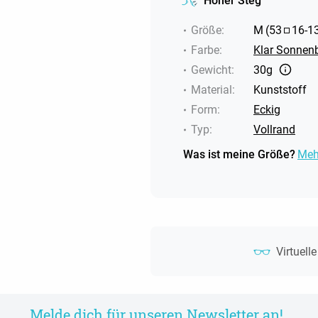
Hoher Steg
Größe
:
M
(
53
16
-
1
Farbe
:
Klar Sonnenb
Gewicht
:
30g
Material
:
Kunststoff
Form
:
Eckig
Typ
:
Vollrand
Was ist meine Größe?
Meh
Virtuell
Melde dich für unseren Newsletter an!