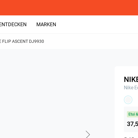
ENTDECKEN
MARKEN
E FLIP ASCENT DJ9930
NIK
Nike
E
Etui 
37,