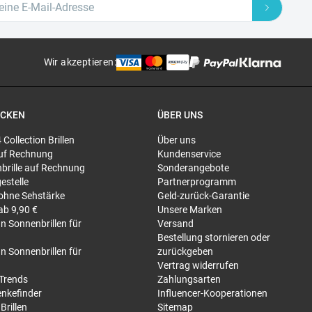
Wir akzeptieren
:
ECKEN
ÜBER UNS
4 Collection Brillen
Über uns
 auf Rechnung
Kundenservice
brille auf Rechnung
Sonderangebote
gestelle
Partnerprogramm
 ohne Sehstärke
Geld-zurück-Garantie
 ab 9,90 €
Unsere Marken
n Sonnenbrillen für
Versand
Bestellung stornieren oder
n Sonnenbrillen für
zurückgeben
Vertrag widerrufen
-Trends
Zahlungsarten
nkefinder
Influencer-Kooperationen
Brillen
Sitemap