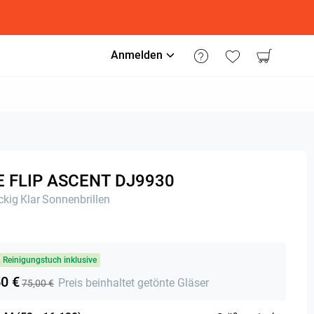
Anmelden
E FLIP ASCENT DJ9930
ckig
Klar
Sonnenbrillen
& Reinigungstuch inklusive
50 €
Preis beinhaltet getönte Gläser
75,00 €