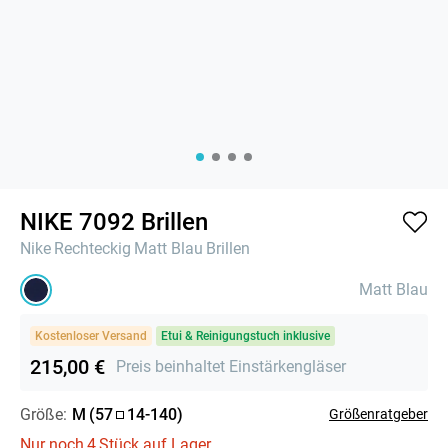
NIKE 7092 Brillen
Nike
Rechteckig
Matt Blau
Brillen
Matt Blau
Kostenloser Versand
Etui & Reinigungstuch inklusive
215,00 €
Preis beinhaltet Einstärkengläser
Größe:
M
(
57
14
-
140
)
Größenratgeber
Nur noch
4
Stück auf Lager