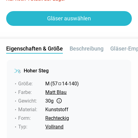
Gläser auswählen
Eigenschaften & Größe
Beschreibung
Gläser-Em
Hoher Steg
Größe
:
M
(
57
14
-
140
)
Farbe
:
Matt Blau
Gewicht
:
30g
Material
:
Kunststoff
Form
:
Rechteckig
Typ
:
Vollrand