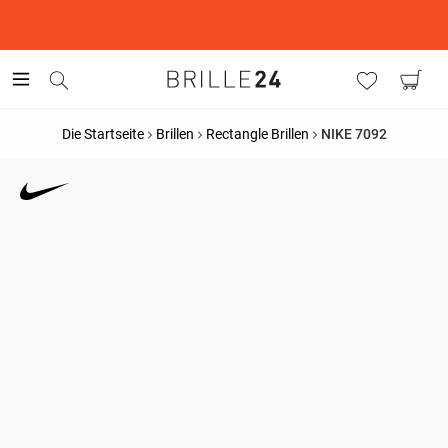
This is the Promotion Bar Text placeholder, loading promotion
data...
Die Startseite
Brillen
Rectangle Brillen
NIKE 7092