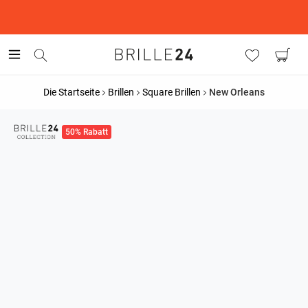
This is the Promotion Bar Text placeholder, loading promotion
data...
Die Startseite
Brillen
Square Brillen
New Orleans
50% Rabatt