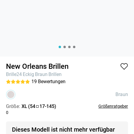
New Orleans Brillen
Brille24
Eckig
Braun
Brillen
19
Bewertungen
Braun
Größe:
XL
(
54
17
-
145
)
Größenratgeber
0
Dieses Modell ist nicht mehr verfügbar