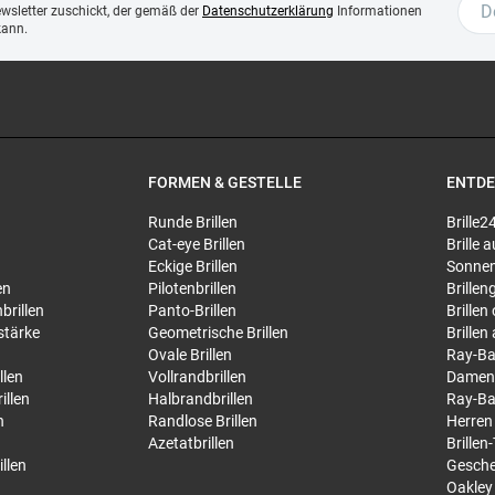
ewsletter zuschickt, der gemäß der
Datenschutzerklärung
Informationen
kann.
FORMEN & GESTELLE
ENTD
Runde Brillen
Brille2
Cat-eye Brillen
Brille
Eckige Brillen
Sonnen
en
Pilotenbrillen
Brillen
brillen
Panto-Brillen
Brillen
stärke
Geometrische Brillen
Brillen
Ovale Brillen
Ray-Ba
llen
Vollrandbrillen
Damen
illen
Halbrandbrillen
Ray-Ba
n
Randlose Brillen
Herren
Azetatbrillen
Brillen
llen
Gesche
Oakley 