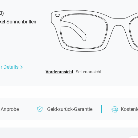
0
)
kel Sonnenbrillen
r Details
Vorderansicht
Seitenansicht
e Anprobe
Geld-zurück-Garantie
Kosten