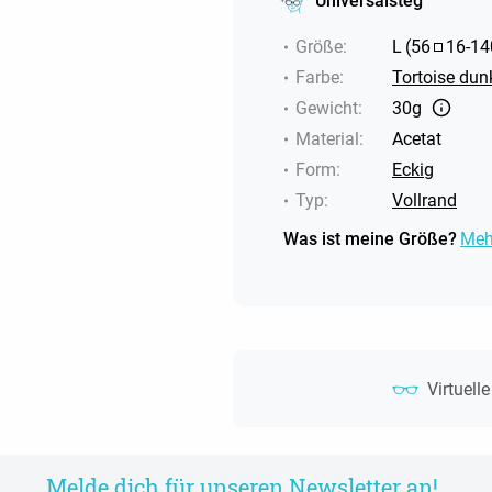
Universalsteg
Größe
:
L
(
56
16
-
14
Farbe
:
Tortoise dun
Gewicht
:
30g
Material
:
Acetat
Form
:
Eckig
Typ
:
Vollrand
Was ist meine Größe?
Meh
Virtuell
Melde dich für unseren Newsletter an!