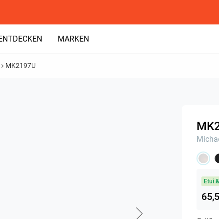
ENTDECKEN
MARKEN
MK2197U
MK
Michae
Etui 
65,