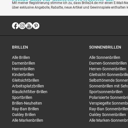
Mit meiner Registrierung stimme ich zu, dass Brille24.de mir einen E-Mail-N
über exklusive Angebote, Rabatte, neue Artikel und Gewinnspiele enthalten 
BRILLEN
SONNENBRILLEN
Alle Brillen
Alle Sonnenbrillen
Damenbrillen
Damen-Sonnenbrillen
Herrenbrillen
Herren-Sonnenbrillen
Kinderbrillen
Gleitsicht-Sonnenbrill
Gleitsichtbrillen
Selbsttönende Sonnen
Arbeitsplatzbrillen
Sonnenbrillen mit Seh
Blaulichtfilter-Brillen
Sportsonnenbrillen
Sportbrillen
Polarisierte Sonnenbri
Brillen-Neuheiten
Verspiegelte Sonnenbr
Ray-Ban Brillen
Ray-Ban Sonnenbrille
Oakley Brillen
Oakley Sonnenbrillen
Alle Markenbrillen
Alle Marken-Sonnenbri