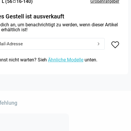
:
L
(
56
16
-
140
)
Größenratgeber
s Gestell ist ausverkauft
dich an, um benachrichtigt zu werden, wenn dieser Artikel
erhältlich ist!
nst nicht warten? Sieh
Ähnliche Modelle
unten.
fehlung