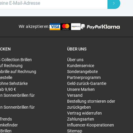
Wir akzeptieren
:
ECKEN
ÜBER UNS
4 Collection Brillen
Über uns
 auf Rechnung
Kundenservice
brille auf Rechnung
Sonderangebote
gestelle
Partnerprogramm
 ohne Sehstärke
Geld-zurück-Garantie
 ab 9,90 €
Unsere Marken
n Sonnenbrillen für
Versand
Bestellung stornieren oder
n Sonnenbrillen für
zurückgeben
Vertrag widerrufen
-Trends
Zahlungsarten
nkefinder
Influencer-Kooperationen
Brillen
Sitemap