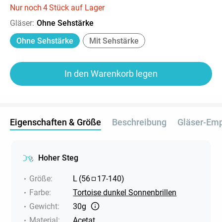
Nur noch
4
Stück auf Lager
Gläser
:
Ohne Sehstärke
Ohne Sehstärke
Mit Sehstärke
In den Warenkorb legen
Eigenschaften & Größe
Beschreibung
Gläser-Em
Hoher Steg
Größe
:
L
(
56
17
-
140
)
Farbe
:
Tortoise dunkel Sonnenbrillen
Gewicht
:
30g
Material
:
Acetat