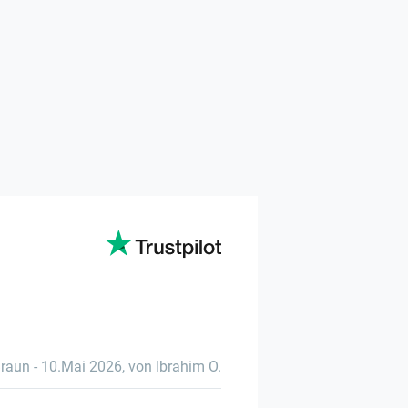
raun
-
10.Mai 2026
,
von Ibrahim O.