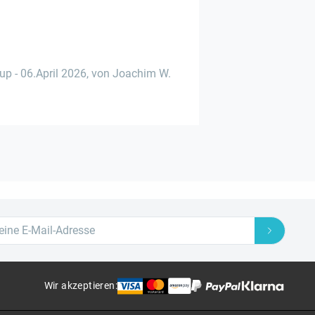
rup
-
06.April 2026
,
von Joachim W.
Wir akzeptieren
: