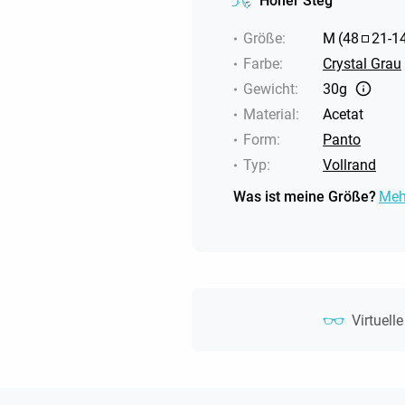
Hoher Steg
Größe
:
M
(
48
21
-
1
Farbe
:
Crystal Grau
Gewicht
:
30g
Material
:
Acetat
Form
:
Panto
Typ
:
Vollrand
Was ist meine Größe?
Meh
Virtuell