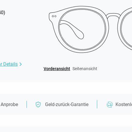
40
)
r Details
Vorderansicht
Seitenansicht
e Anprobe
Geld-zurück-Garantie
Kosten