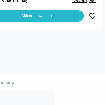
:
M
(
48
21
-
140
)
Größenratgeber
Gläser auswählen
fehlung