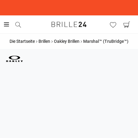
This is the Promotion Bar Text placeholder, loading promotion
data...
Die Startseite
Brillen
Oakley Brillen
Marshal™ (TruBridge™)