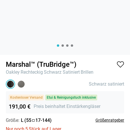
Marshal™ (TruBridge™)
Oakley
Rechteckig
Schwarz Satiniert
Brillen
Schwarz satiniert
Kostenloser Versand
Etui & Reinigungstuch inklusive
191,00 €
Preis beinhaltet Einstärkengläser
Größe:
L
(
55
17
-
144
)
Größenratgeber
Nur noch
5
Stück auf Lager