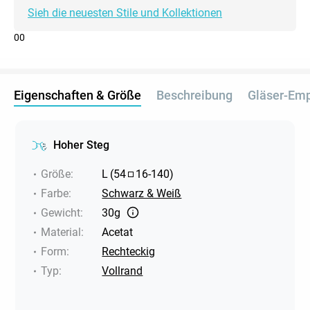
Sieh die neuesten Stile und Kollektionen
0
0
Eigenschaften & Größe
Beschreibung
Gläser-Em
Hoher Steg
Größe
:
L
(
54
16
-
140
)
Farbe
:
Schwarz & Weiß
Gewicht
:
30g
Material
:
Acetat
Form
:
Rechteckig
Typ
:
Vollrand