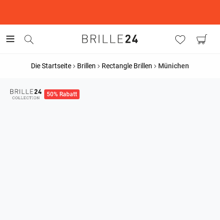
This is the Promotion Bar Text placeholder, loading promotion
data...
Die Startseite
Brillen
Rectangle Brillen
Münichen
50% Rabatt