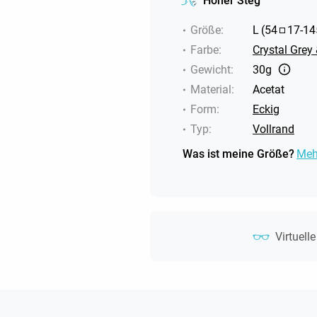
Hoher Steg
Größe
:
L
(
54
17
-
14
Farbe
:
Crystal Grey
Gewicht
:
30g
Material
:
Acetat
Form
:
Eckig
Typ
:
Vollrand
Was ist meine Größe?
Meh
Virtuell