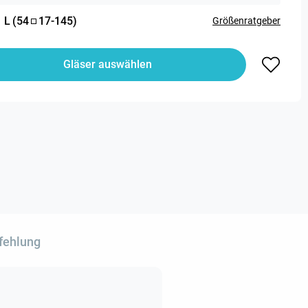
:
L
(
54
17
-
145
)
Größenratgeber
Gläser auswählen
fehlung