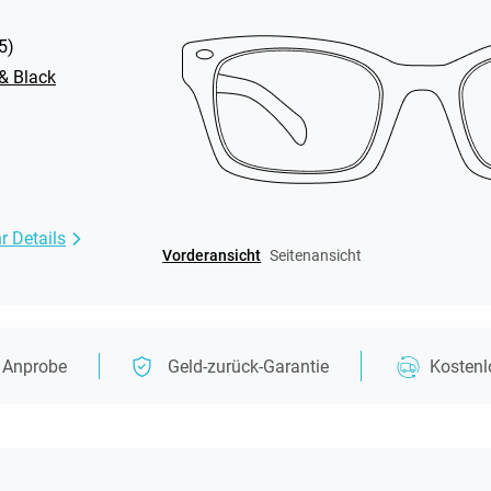
5
)
 & Black
r Details
Vorderansicht
Seitenansicht
e Anprobe
Geld-zurück-Garantie
Kosten