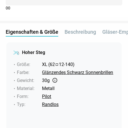
0
0
Eigenschaften & Größe
Beschreibung
Gläser-Em
Hoher Steg
Größe
:
XL
(
62
12
-
140
)
Farbe
:
Glänzendes Schwarz Sonnenbrillen
Gewicht
:
30g
Material
:
Metall
Form
:
Pilot
Typ
:
Randlos