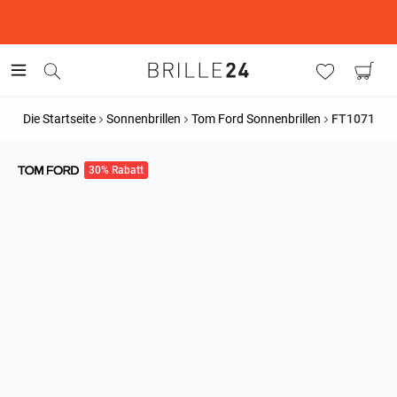
This is the Promotion Bar Text placeholder, loading promotion
data...
Die Startseite
Sonnenbrillen
Tom Ford Sonnenbrillen
FT1071
30% Rabatt