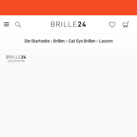
This is the Promotion Bar Text placeholder, loading promotion
data...
Die Startseite
Brillen
Cat Eye Brillen
Lauren