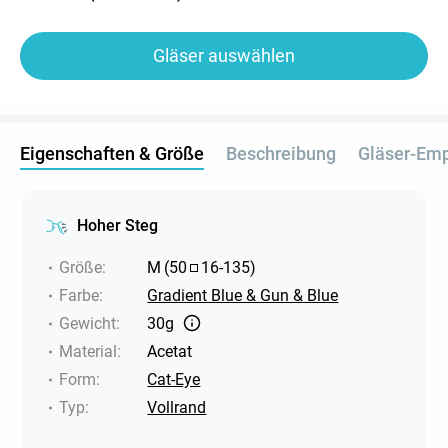
Gläser auswählen
Eigenschaften & Größe
Beschreibung
Gläser-Em
Hoher Steg
Größe
:
M
(
50
16
-
135
)
Farbe
:
Gradient Blue & Gun & Blue
Gewicht
:
30g
Material
:
Acetat
Form
:
Cat-Eye
Typ
:
Vollrand